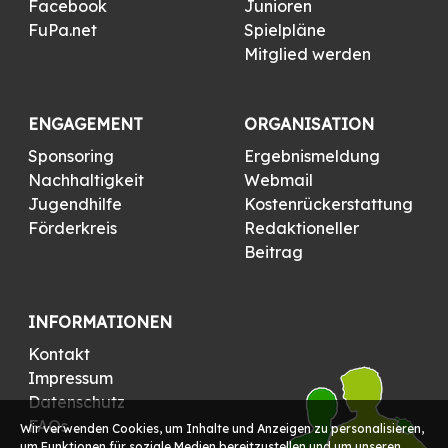
Facebook
Junioren
FuPa.net
Spielpläne
Mitglied werden
ENGAGEMENT
ORGANISATION
Sponsoring
Ergebnismeldung
Nachhaltigkeit
Webmail
Jugendhilfe
Kostenrückerstattung
Förderkreis
Redaktioneller
Beitrag
INFORMATIONEN
Kontakt
Impressum
Datenschutz
FAQs
Wir verwenden Cookies, um Inhalte und Anzeigen zu personalisieren,
um Funktionen für soziale Medien bereitzustellen und um unseren