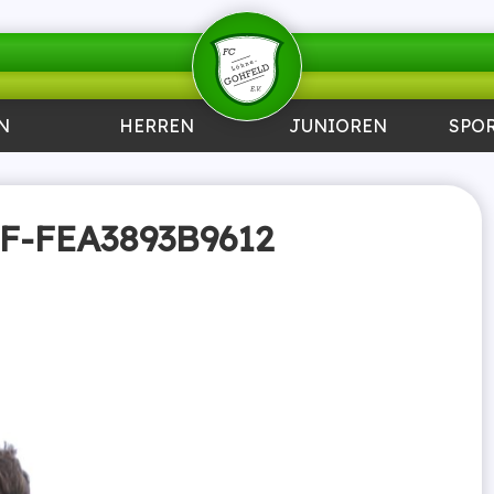
N
HERREN
JUNIOREN
SPO
F-FEA3893B9612