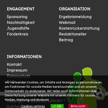
ENGAGEMENT
ORGANISATION
Sponsoring
Ergebnismeldung
Nachhaltigkeit
Webmail
Jugendhilfe
Kostenrückerstattung
Förderkreis
Redaktioneller
Beitrag
INFORMATIONEN
Kontakt
Impressum
Datenschutz
FAQs
Wir verwenden Cookies, um Inhalte und Anzeigen zu personalisieren,
um Funktionen für soziale Medien bereitzustellen und um unseren
Datenverkehr zu analysieren. Wir teilen auch Informationen über
Deine Nutzung unserer Website mit unseren Partnern für soziale
Medien, Werbung und Analysen.
View more
Copyright © 2026 FC Löhne-
Gohfeld e.V.
Cookies settings
Ok
Bitte nicht