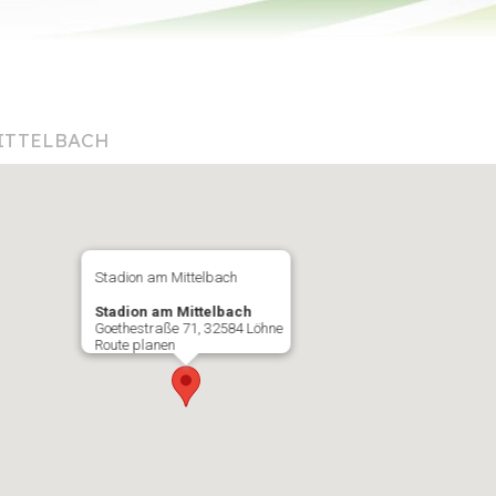
ITTELBACH
Stadion am Mittelbach
Stadion am Mittelbach
Goethestraße 71, 32584 Löhne
Route planen