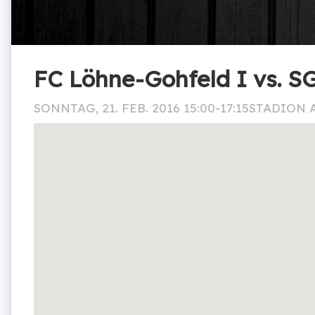
FC Löhne-Gohfeld I vs. S
SONNTAG, 21. FEB. 2016 15:00-17:15
STADION 