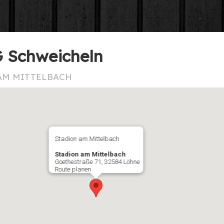
G Schweicheln
AM MITTELBACH
Stadion am Mittelbach
Stadion am Mittelbach
Goethestraße 71, 32584 Löhne
Route planen