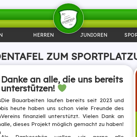
N
HERREN
JUNIOREN
SPO
ENTAFEL ZUM SPORTPLAT
Danke an alle, die uns bereits
unterstützen!
s
Die Bauarbeiten laufen bereits seit 2023 und
o
bis heute haben uns schon viele Freunde des
n
Vereins finanziell unterstützt. Vielen Dank an
n
alle, dieses Projekt möglich gemacht zu haben!
h
Als Dankeschön wollen wir gerne alle