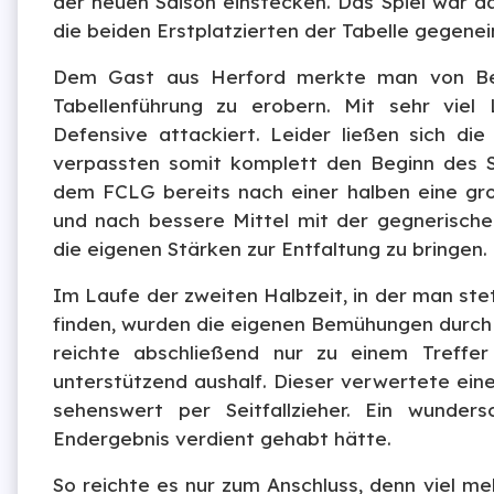
der neuen Saison einstecken. Das Spiel war da
die beiden Erstplatzierten der Tabelle gegene
Dem Gast aus Herford merkte man von Begi
Tabellenführung zu erobern. Mit sehr vie
Defensive attackiert. Leider ließen sich d
verpassten somit komplett den Beginn des Spi
dem FCLG bereits nach einer halben eine g
und nach bessere Mittel mit der gegnerische
die eigenen Stärken zur Entfaltung zu bringen.
Im Laufe der zweiten Halbzeit, in der man stet
finden, wurden die eigenen Bemühungen durch e
reichte abschließend nur zu einem Treffe
unterstützend aushalf. Dieser verwertete ein
sehenswert per Seitfallzieher. Ein wunders
Endergebnis verdient gehabt hätte.
So reichte es nur zum Anschluss, denn viel me