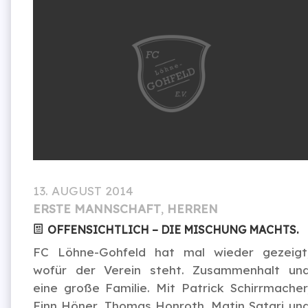
13. AUGUST 2014
ERSTE MANNSCHAFT
,
HERREN
OFFENSICHTLICH – DIE MISCHUNG MACHTS.
FC Löhne-Gohfeld hat mal wieder gezeigt
wofür der Verein steht. Zusammenhalt un
eine große Familie. Mit Patrick Schirrmacher
Finn Höner, Thomas Honroth, Matin Satari un