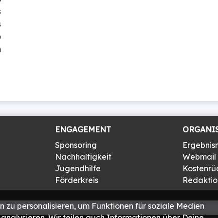
s
s
o
h
ENGAGEMENT
ORGANI
Sponsoring
Ergebnis
Nachhaltigkeit
Webmail
Jugendhilfe
Kostenrü
Förderkreis
Redaktion
 zu personalisieren, um Funktionen für soziale Medien
analysieren. Wir teilen auch Informationen über Deine