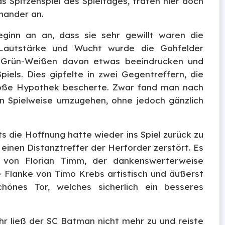
s Spitzenspiel des Spieltages, traten hier doch
inander an.
nn an an, dass sie sehr gewillt waren die
l Lautstärke und Wucht wurde die Gohfelder
ie Grün-Weißen davon etwas beeindrucken und
els. Dies gipfelte in zwei Gegentreffern, die
roße Hypothek bescherte. Zwar fand man nach
n Spielweise umzugehen, ohne jedoch gänzlich
s die Hoffnung hatte wieder ins Spiel zurück zu
inen Distanztreffer der Herforder zerstört. Es
r von Florian Timm, der dankenswerterweise
e Flanke von Timo Krebs artistisch und äußerst
chönes Tor, welches sicherlich ein besseres
hr ließ der SC Batman nicht mehr zu und reiste