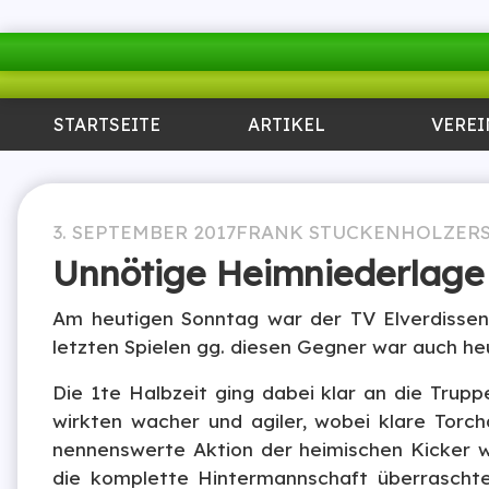
STARTSEITE
ARTIKEL
VEREI
3. SEPTEMBER 2017
FRANK STUCKENHOLZ
ER
Unnötige Heimniederlage
Am heutigen Sonntag war der TV Elverdissen
letzten Spielen gg. diesen Gegner war auch heu
Die 1te Halbzeit ging dabei klar an die Trup
wirkten wacher und agiler, wobei klare Torch
nennenswerte Aktion der heimischen Kicker w
die komplette Hintermannschaft überrascht