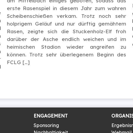
am Mittelbach einiges geboten, sodass das
erste Rasenspiel in diesem Jahr zum wahren
e
Scheibenschießen verkam. Trotz noch sehr
m
holprigem Geläuf und nur dürftig gemähtem
d
Rasen, zeigte sich die Stuckenholz-Elf froh
h
darüber der Asche endlich weichen und im
s
heimischen Stadion wieder angreifen zu
n
können. Trotz sehr überlegenem Beginn des
r
FCLG […]
d
ENGAGEMENT
ORGANI
Sponsoring
Ergebnis
Nachhaltigkeit
Webmail