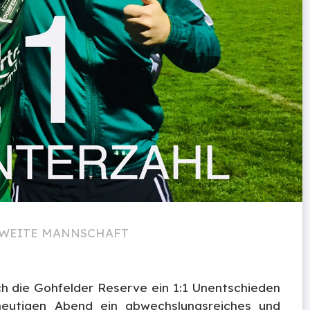
WEITE MANNSCHAFT
ch die Gohfelder Reserve ein 1:1 Unentschieden
heutigen Abend ein abwechslungsreiches und