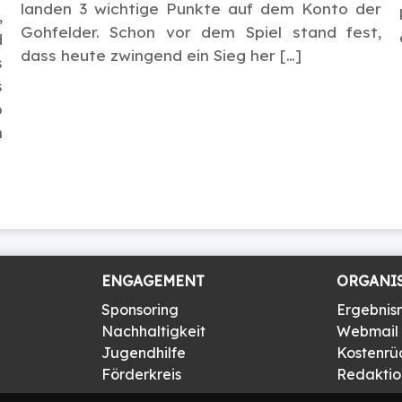
landen 3 wichtige Punkte auf dem Konto der
,
Gohfelder. Schon vor dem Spiel stand fest,
d
dass heute zwingend ein Sieg her […]
s
s
o
h
ENGAGEMENT
ORGANI
Sponsoring
Ergebnis
Nachhaltigkeit
Webmail
Jugendhilfe
Kostenrü
Förderkreis
Redaktion