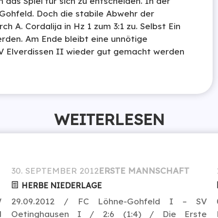
 das Spiel für sich zu entscheiden. In der
 Gohfeld. Doch die stabile Abwehr der
h A. Cordalija in Hz 1 zum 3:1 zu. Selbst Ein
erden. Am Ende bleibt eine unnötige
V Elverdissen II wieder gut gemacht werden
WEITERLESEN
30. SEPTEMBER 2012
ERSTE MANNSCHAFT
HERBE NIEDERLAGE
W
29.09.2012 / FC Löhne-Gohfeld I – SV
l
Oetinghausen I / 2:6 (1:4) / Die Erste