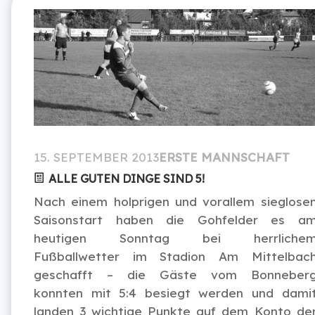
15. SEPTEMBER 2013
ERSTE MANNSCHAFT
ALLE GUTEN DINGE SIND 5!
Nach einem holprigen und vorallem sieglose
Saisonstart haben die Gohfelder es a
heutigen Sonntag bei herrliche
Fußballwetter im Stadion Am Mittelbac
geschafft – die Gäste vom Bonneber
konnten mit 5:4 besiegt werden und dami
landen 3 wichtige Punkte auf dem Konto de