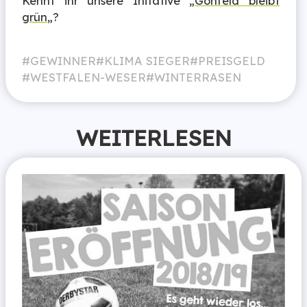
Kennt ihr unsere Initative „
Gohfeld bleibt
grün
„?
GEWINNER
KLIMA SIEGER
PREISGELD
WESTFALEN-WESER
WINTERRASEN
WEITERLESEN