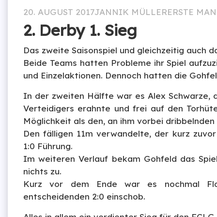
20. AUGUST 2017
JANNIK MÜLLER
ERSTE MA
2. Derby 1. Sieg
Das zweite Saisonspiel und gleichzeitig auch d
Beide Teams hatten Probleme ihr Spiel aufzuz
und Einzelaktionen. Dennoch hatten die Gohfe
In der zweiten Hälfte war es Alex Schwarze, 
Verteidigers erahnte und frei auf den Torhüt
Möglichkeit als den, an ihm vorbei dribbelnden
Den fälligen 11m verwandelte, der kurz zuvo
1:0 Führung.
Im weiteren Verlauf bekam Gohfeld das Spiel 
nichts zu.
Kurz vor dem Ende war es nochmal Flo
entscheidenden 2:0 einschob.
Alles in allem ein verdienter Sieg für den FCLG.