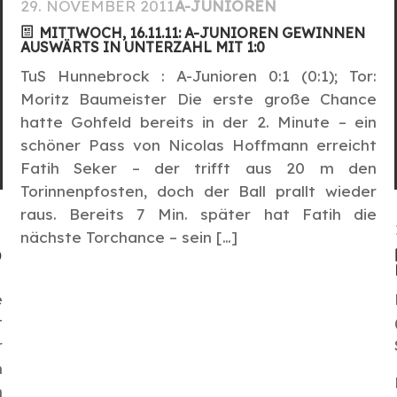
29. NOVEMBER 2011
A-JUNIOREN
MITTWOCH, 16.11.11: A-JUNIOREN GEWINNEN
AUSWÄRTS IN UNTERZAHL MIT 1:0
TuS Hunnebrock : A-Junioren 0:1 (0:1); Tor:
Moritz Baumeister Die erste große Chance
hatte Gohfeld bereits in der 2. Minute – ein
schöner Pass von Nicolas Hoffmann erreicht
Fatih Seker – der trifft aus 20 m den
Torinnenpfosten, doch der Ball prallt wieder
raus. Bereits 7 Min. später hat Fatih die
nächste Torchance – sein […]
D
e
t
r
m
n