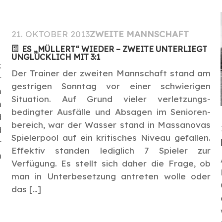
21. OKTOBER 2013
ZWEITE MANNSCHAFT
ES „MÜLLERT“ WIEDER – ZWEITE UNTERLIEGT
UNGLÜCKLICH MIT 3:1
k
Der Trainer der zweiten Mannschaft stand am
r
gestrigen Sonntag vor einer schwierigen
n
Situation. Auf Grund vieler verletzungs­
n
bedingter Ausfälle und Absagen im Senioren­
d
bereich, war der Wasser stand in Massanovas
d
Spielerpool auf ein kritisches Niveau gefallen.
r
Effektiv standen lediglich 7 Spieler zur
n
Verfügung. Es stellt sich daher die Frage, ob
man in Unter­besetzung antreten wolle oder
das […]