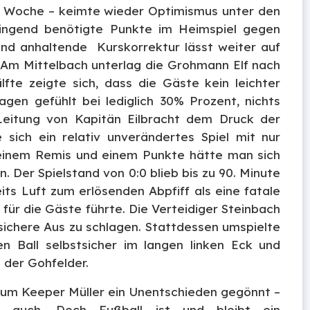
e Woche – keimte wieder Optimismus unter den
ringend benötigte Punkte im Heimspiel gegen
und anhaltende Kurskorrektur lässt weiter auf
 Am Mittelbach unterlag die Grohmann Elf nach
lfte zeigte sich, dass die Gäste kein leichter
agen gefühlt bei lediglich 30% Prozent, nichts
Leitung von Kapitän Eilbracht dem Druck der
sich ein relativ unverändertes Spiel mit nur
 einem Remis und einem Punkte hätte man sich
 Der Spielstand von 0:0 blieb bis zu 90. Minute
its Luft zum erlösenden Abpfiff als eine fatale
für die Gäste führte. Die Verteidiger Steinbach
 sichere Aus zu schlagen. Stattdessen umspielte
n Ball selbstsicher im langen linken Eck und
 der Gohfelder.
um Keeper Müller ein Unentschieden gegönnt –
 auch. Doch Fußball ist und bleibt ein