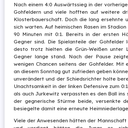
Nach einem 4:0 Auswärtssieg in der vorherig
Gohfeldern und viele hofften auf weitere d
Klosterbauerschaft. Doch die lang ersehnte 
sich warten. Auf heimischen Rasen im Stadion
90 Minuten mit 0:1. Bereits in der ersten Hä
Gegner sind. Die Spielanteile der Gohfelder l
desto trotz hielten die Grün-Weißen unter 
Gegner lange stand. Nach der Pause zeigte 
wenigen Chancen seitens der Gohfelder. Mit
an diesem Sonntag gut zufrieden geben können.
unverändert und der Schiedsrichter holte bere
Unachtsamkeit in der linken Defensive zum 0:1 
als auch Jurkewitz verpassten es den Ball ins
der gegnerische Stürme beide, versenkte de
besiegelte damit eine erneute Heimniederlage
Viele der Anwesenden hätten der Mannschaft 
und verdient hätten die Jungs es sich