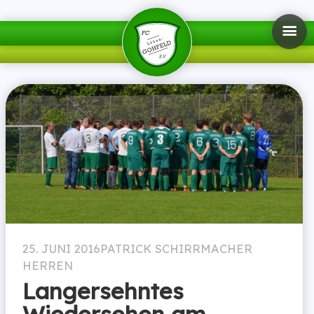
25. JUNI 2016
PATRICK SCHIRRMACHER
HERREN
Langersehntes
Wiedersehen am