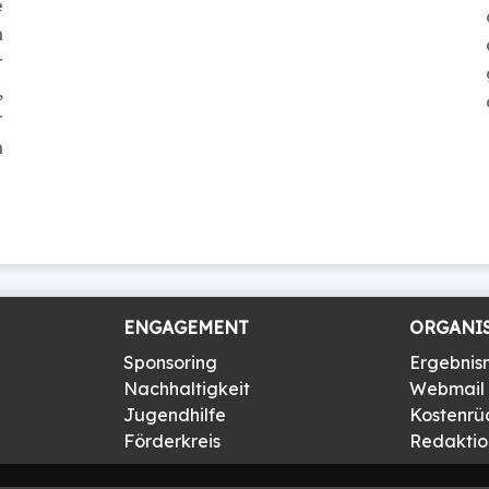
e
h
t
,
t
n
ENGAGEMENT
ORGANI
Sponsoring
Ergebnis
Nachhaltigkeit
Webmail
Jugendhilfe
Kostenrü
Förderkreis
Redaktion