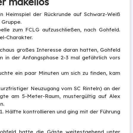
er makellos
n Heimspiel der Rückrunde auf Schwarz-Weiß
r Gruppe.
abelle zum FCLG aufzuschließen, nach Gohfeld.
el-Charakter.
rchaus großes Interesse daran hatten, Gohfeld
m in der Anfangsphase 2-3 mal gefährlich vors
chte ein paar Minuten um sich zu finden, kam
kurzfristiger Neuzugang vom SC Rinteln) an der
egte am 5-Meter-Raum, mustergültig auf Alex
n.
. Hälfte kontrollieren und ging mit der Führung
Gohfeld hatte die Gäste weitestgehend unter