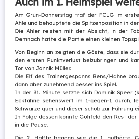
Auch im 1. Heimspiel weit
Am Grün-Donnerstag traf der FCLG im erste
Ahle und behauptete die Spitzenposition in de
Die Ahler reisten mit der Absicht, in der T
Demnach hatte die Partie einen kleinen Topspi
Von Beginn an zeigten die Gäste, dass sie du
den ersten Punktverlust beizubringen und ka
Tor von Jannik Müller.
Die Elf des Trainergespanns Bens/Hahne brau
dann aber zunehmend besser ins Spiel.
In der 31. Minute setzte sich Dominik Speer (
Eckfahne sehenswert im 1-gegen-1 durch, l
Schwarze quer und dieser schob zur Führung ei
In Folge dessen konnte Gohfeld den Rest der 1
in die Pause.
Die 2. Hälfte begann wie die 1. aufhörte. 