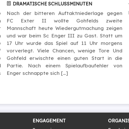
DRAMATISCHE SCHLUSSMINUTEN
e
Nach der bitteren Auftaktniederlage gegen
m
FC Exter II wollte Gohfelds zweite
r
Mannschaft heute Wiedergutmachung zeigen
m
und war beim Sc Enger III zu Gast. Statt um
e
17 Uhr wurde das Spiel auf 11 Uhr morgens
f
vorverlegt. Viele Chancen, wenige Tore Und
e
Gohfeld erwischte einen guten Start in die
d
Partie. Nach einem Spielaufbaufehler von
s
Enger schnappte sich […]
ENGAGEMENT
ORGANI