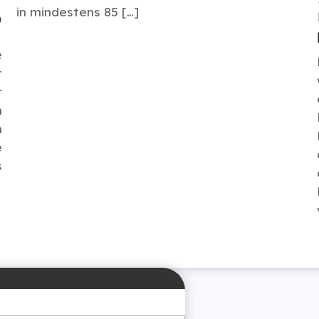
in mindestens 85 […]
D
e
t
r
m
n
e
s