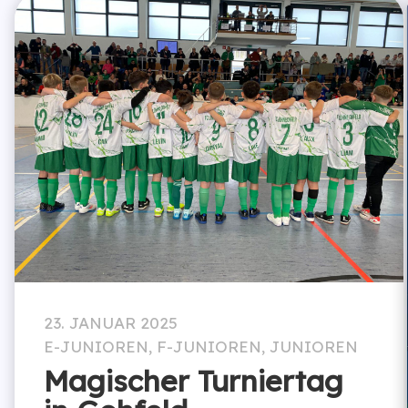
23. JANUAR 2025
E-JUNIOREN
,
F-JUNIOREN
,
JUNIOREN
Magischer Turniertag