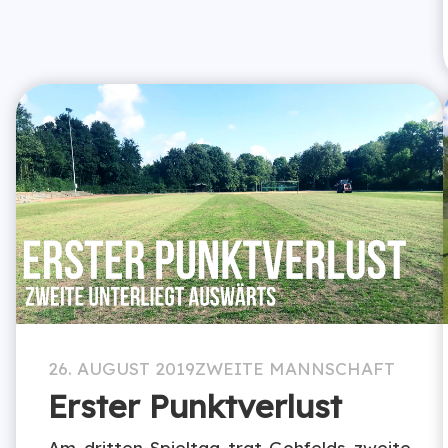
26. AUGUST 2019
ZWEITE MANNSCHAFT
Erster Punktverlust
Am dritten Spieltag trat Gohfelds zweite