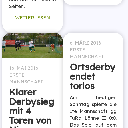
Seiten.
WEITERLESEN
6. MÄRZ 2016
ERSTE
MANNSCHAFT
Ortsderby
16. MAI 2016
endet
ERSTE
MANNSCHAFT
torlos
Klarer
Am heutigen
Derbysieg
Sonntag spielte die
mit 4
1te Mannschaft gg
Toren von
TuRa Löhne II 0:0.
Das Spiel auf dem