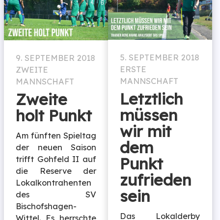
5. SEPTEMBER 2018
9. SEPTEMBER 2018
ERSTE
ZWEITE
MANNSCHAFT
MANNSCHAFT
Letztlich
Zweite
müssen
holt Punkt
wir mit
Am fünften Spieltag
dem
der neuen Saison
Punkt
trifft Gohfeld II auf
die Reserve der
zufrieden
Lokalkontrahenten
sein
des SV
Bischofshagen-
Das Lokalderby
Wittel. Es herrschte