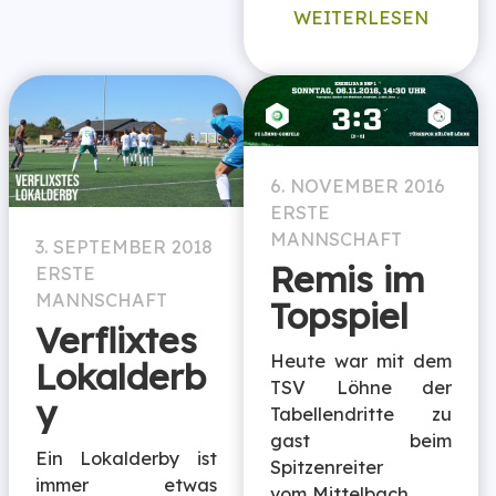
WEITERLESEN
6. NOVEMBER 2016
ERSTE
MANNSCHAFT
3. SEPTEMBER 2018
Remis im
ERSTE
MANNSCHAFT
Topspiel
Verflixtes
Heute war mit dem
Lokalderb
TSV Löhne der
y
Tabellendritte zu
gast beim
Ein Lokalderby ist
Spitzenreiter
immer etwas
vom Mittelbach.