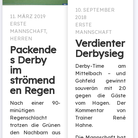
10. SEPTEMBER
11. MÄRZ 2019
2018
ERSTE
ERSTE
MANNSCHAFT
,
MANNSCHAFT
HERREN
Verdienter
Packende
Derbysieg
s Derby
Derby-Time am
im
Mittelbach – und
strömend
Gohfeld gewinnt
en Regen
souverän mit 2:0
gegen die Gäste
vom Hagen. Der
Nach einer 90-
Kommentar von
minütigen
Trainer René
Regenschlacht
Hahne.
trotzen die Grünen
den Nachbarn aus
Die Mannschaft hat