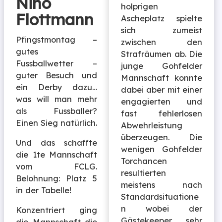
Nino
holprigen
Flottmann
Ascheplatz spielte
sich zumeist
Pfingstmontag –
zwischen den
gutes
Strafräumen ab. Die
Fussballwetter –
junge Gohfelder
guter Besuch und
Mannschaft konnte
ein Derby dazu…
dabei aber mit einer
was will man mehr
engagierten und
als Fussballer?
fast fehlerlosen
Einen Sieg natürlich.
Abwehrleistung
überzeugen. Die
Und das schaffte
wenigen Gohfelder
die 1te Mannschaft
Torchancen
vom FCLG.
resultierten
Belohnung: Platz 5
meistens nach
in der Tabelle!
Standardsituatione
n wobei der
Konzentriert ging
Gästekeeper sehr