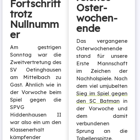
Fortschritt
Oster­
trotz
wochen­
Nullnumm
ende
er
Das vergangene
Am gestrigen
Osterwochenende
Sonntag war die
stand für unsere
Zweitvertretung des
Erste Mannschaft
SV Oetinghausen
im Zeichen der
am Mittelbach zu
Nachholspiele. Nach
Gast. Ähnlich wie in
dem viel umjubelten
der Vorwoche beim
Sieg im Spiel gegen
Spiel gegen die
den SC Batman
in
SPVG
der Vorwoche und
Hiddenhausen II
dem damit
war also ein um den
verbundenen
Klassenerhalt
Sprung an die
kämpfender
Tabellenspitze,