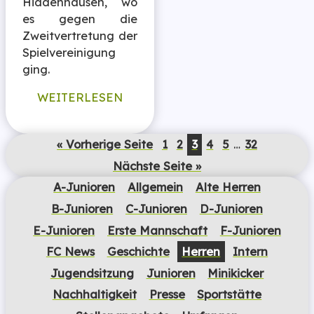
Hiddenhausen, wo
es gegen die
Zweitvertretung der
Spielvereinigung
ging.
WEITERLESEN
« Vorherige Seite
1
2
3
4
5
…
32
Nächste Seite »
A-Junioren
Allgemein
Alte Herren
B-Junioren
C-Junioren
D-Junioren
E-Junioren
Erste Mannschaft
F-Junioren
FC News
Geschichte
Herren
Intern
Jugendsitzung
Junioren
Minikicker
Nachhaltigkeit
Presse
Sportstätte