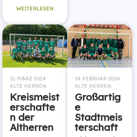
WEITERLESEN
11. MÄRZ 2024
14. FEBRUAR 2024
ALTE HERREN
ALTE HERREN
Kreismeist
Großartig
erschafte
e
n der
Stadtmeis
Altherren
terschaft