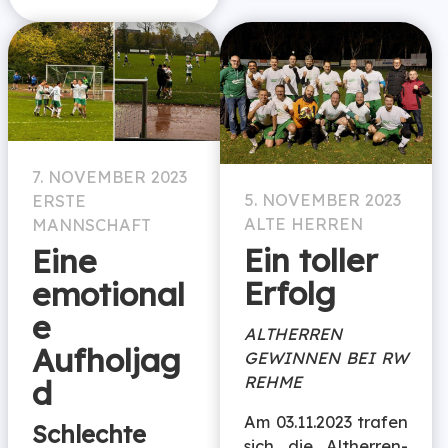
7. NOVEMBER 2023
5. NOVEMBER 2023
ERSTE
ALTE HERREN
MANNSCHAFT
Ein toller
Eine
Erfolg
emotional
e
ALTHERREN
Aufholjag
GEWINNEN BEI RW
REHME
d
Am 03.11.2023 trafen
Schlechte
sich die Altherren-