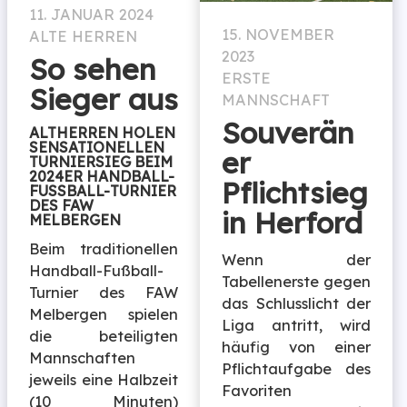
11. JANUAR 2024
15. NOVEMBER
ALTE HERREN
2023
So sehen
ERSTE
Sieger aus
MANNSCHAFT
Souverän
ALTHERREN HOLEN
SENSATIONELLEN
er
TURNIERSIEG BEIM
2024ER HANDBALL-
Pflichtsieg
FUSSBALL-TURNIER D
ES FAW M
in Herford
ELBERGEN
Beim traditionellen
Wenn der
Handball-Fußball-
Tabellenerste gegen
Turnier des FAW
das Schlusslicht der
Melbergen spielen
Liga antritt, wird
die beteiligten
häufig von einer
Mannschaften
Pflichtaufgabe des
jeweils eine Halbzeit
Favoriten
(10 Minuten)